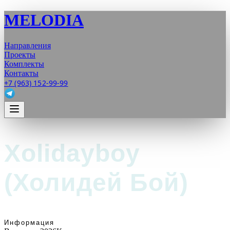
MELODIA
Направления
Проекты
Комплекты
Контакты
+7 (963) 152-99-99
Xolidayboy
(Холидей Бой)
Информация